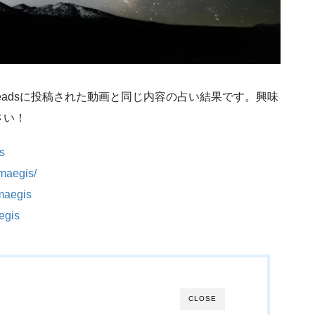
ube,Threadsに投稿された動画と同じ内容の占い結果です。興味
さい！
s
maegis/
maegis
egis
CLOSE