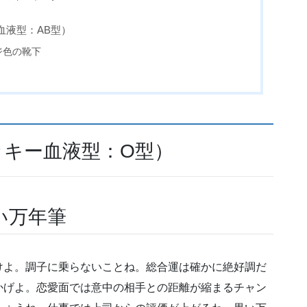
血液型：AB型）
ジ色の靴下
ッキー血液型：O型）
い万年筆
けよ。調子に乗らないことね。総合運は確かに絶好調だ
かげよ。恋愛面では意中の相手との距離が縮まるチャン