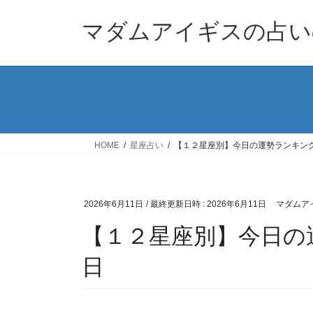
コ
ナ
ン
ビ
マダムアイギスの占い
テ
ゲ
ン
ー
ツ
シ
へ
ョ
ス
ン
キ
に
ッ
移
HOME
星座占い
【１２星座別】今日の運勢ランキング
プ
動
2026年6月11日
/ 最終更新日時 :
2026年6月11日
マダムア
【１２星座別】今日の運
日