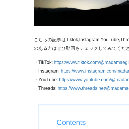
こちらの記事はTiktok,Instagram,YouT
のある方はぜひ動画もチェックしてみてくだ
・TikTok:
https://www.tiktok.com/@madamaegi
・Instagram:
https://www.instagram.com/mada
・YouTube:
https://www.youtube.com/@mada
・Threads:
https://www.threads.net/@madama
Contents