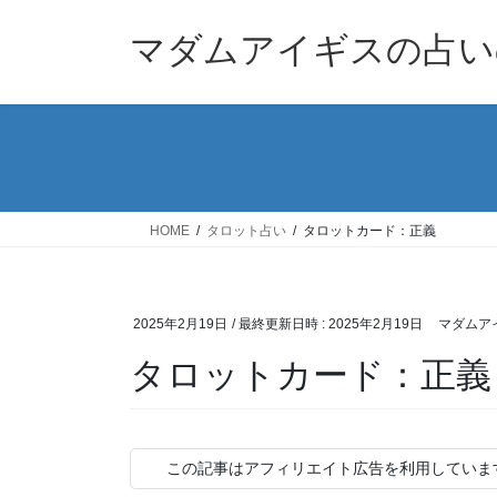
コ
ナ
ン
ビ
マダムアイギスの占い
テ
ゲ
ン
ー
ツ
シ
へ
ョ
ス
ン
キ
に
ッ
移
HOME
タロット占い
タロットカード：正義
プ
動
2025年2月19日
/ 最終更新日時 :
2025年2月19日
マダムア
タロットカード：正義
この記事はアフィリエイト広告を利用していま