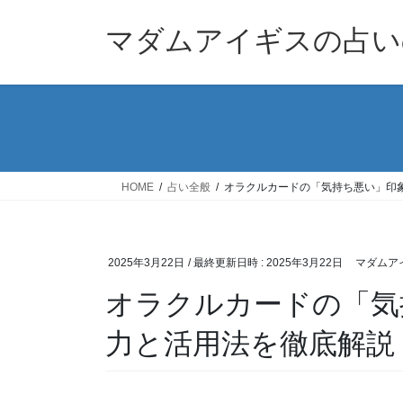
コ
ナ
ン
ビ
マダムアイギスの占い
テ
ゲ
ン
ー
ツ
シ
へ
ョ
ス
ン
キ
に
ッ
移
HOME
占い全般
オラクルカードの「気持ち悪い」印
プ
動
2025年3月22日
/ 最終更新日時 :
2025年3月22日
マダムア
オラクルカードの「気
力と活用法を徹底解説