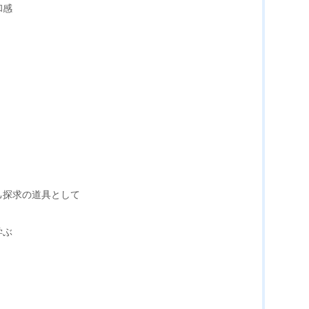
和感
己探求の道具として
学ぶ