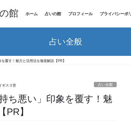
の館
ホーム
占いの館
プロフィール
プライバシーポ
占い全般
象を覆す！魅力と活用法を徹底解説【PR】
占い全般
イギス３世
持ち悪い」印象を覆す！魅
【PR】