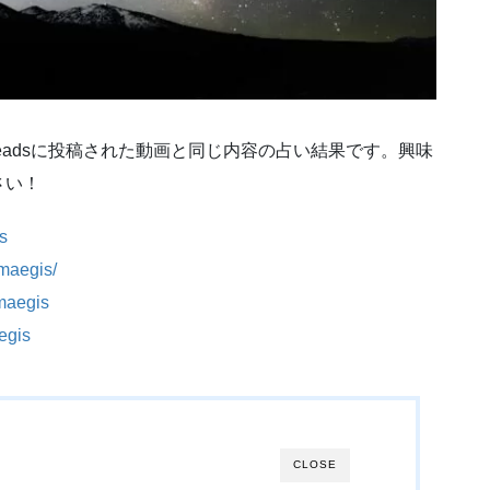
ube,Threadsに投稿された動画と同じ内容の占い結果です。興味
さい！
s
maegis/
maegis
egis
CLOSE