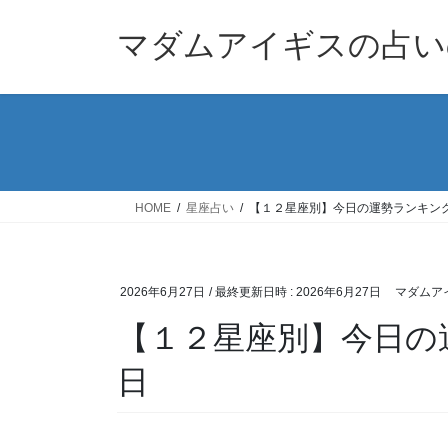
コ
ナ
ン
ビ
マダムアイギスの占い
テ
ゲ
ン
ー
ツ
シ
へ
ョ
ス
ン
キ
に
ッ
移
HOME
星座占い
【１２星座別】今日の運勢ランキング
プ
動
2026年6月27日
/ 最終更新日時 :
2026年6月27日
マダムア
【１２星座別】今日の運
日