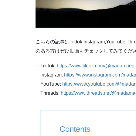
こちらの記事はTiktok,Instagram,YouT
のある方はぜひ動画もチェックしてみてくだ
・TikTok:
https://www.tiktok.com/@madamaegi
・Instagram:
https://www.instagram.com/mada
・YouTube:
https://www.youtube.com/@mada
・Threads:
https://www.threads.net/@madama
Contents