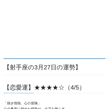
【ラッキーアイテム】
赤いバラの花束。
その美しさが心を満たし、愛のエネルギーを引き寄せる。
贈り物としても、自分自身を励ますアイテムとしても最適。
情熱を持って、心をオープンにすることが幸運をもたらすだろ
う。
【射手座の3月27日の運勢】
【恋愛運】★★★★☆（4/5）
「熱き情熱、心の冒険」
心の奥底に秘めた情熱が、火花を散らす。