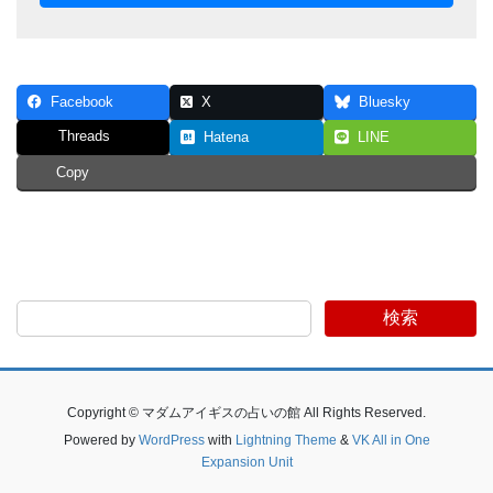
Facebook
X
Bluesky
Threads
Hatena
LINE
Copy
検索
Copyright © マダムアイギスの占いの館 All Rights Reserved.
Powered by
WordPress
with
Lightning Theme
&
VK All in One
Expansion Unit