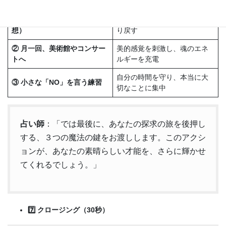
アクション
効果
① ジャーナリング（書く瞑
思考を整理し、心の静寂を取
想）
り戻す
② 月一回、美術館やコンサー
美的感覚を刺激し、魂のエネ
トへ
ルギーを充電
自分の時間を守り、本当に大
③ 小さな「NO」を言う練習
切なことに集中
占い師
：「では最後に、あなたの探求の旅を後押し
する、３つの魔法の鍵をお渡しします。このアクシ
ョンが、あなたの素晴らしい才能を、さらに輝かせ
てくれるでしょう。」
7️⃣ クロージング（30秒）